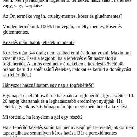
Nem. Nem javasoljuk a fogfehérítő termékek használatát, ha terhes
vagy, vagy szoptatsz.
Az Ön terméke vegán, cruelty-mentes, kóser és gluténmentes?
Minden termékünk 100%-ban vegán, cruelty-mentes, kóser és
gluténmentes.
Kezelés után ihatok, ehetek mindent?
Kezelés után 3-4 óráig nem szabad enni és dohányozni. Maximum
vizet ihatsz. Ezért a legjobb, ha a lefekvés előtt használod a
fogfehérítőt. A tartós eredmény érdekében a kezelést követő 48
órában kerüld a sötét színű ételeket, italokat és kerüld a dohányzást
is. (fehér diéta)
Hányszor használhatom egy nap a fogfehérítőt?
Egy nap 1x-nél többször ne használd a fogfehérítőt, így a szettek 10-
20 napig kitartanak és a leghatásosabb eredményt nyújtják. Ha
letelik egy ciklus 3-6 hónap után újra megismételheted a kezelést.
Mi történik, ha lenyelem a gél egy részét?
Ha a fehérítő kezelés során kis mennyiségű gélt lenyeltél, akkor nem
tapasztalhatsz semmilyen káros hatást. Bár a peroxidmentes