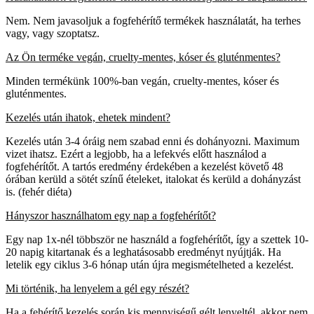
Nem. Nem javasoljuk a fogfehérítő termékek használatát, ha terhes
vagy, vagy szoptatsz.
Az Ön terméke vegán, cruelty-mentes, kóser és gluténmentes?
Minden termékünk 100%-ban vegán, cruelty-mentes, kóser és
gluténmentes.
Kezelés után ihatok, ehetek mindent?
Kezelés után 3-4 óráig nem szabad enni és dohányozni. Maximum
vizet ihatsz. Ezért a legjobb, ha a lefekvés előtt használod a
fogfehérítőt. A tartós eredmény érdekében a kezelést követő 48
órában kerüld a sötét színű ételeket, italokat és kerüld a dohányzást
is. (fehér diéta)
Hányszor használhatom egy nap a fogfehérítőt?
Egy nap 1x-nél többször ne használd a fogfehérítőt, így a szettek 10-
20 napig kitartanak és a leghatásosabb eredményt nyújtják. Ha
letelik egy ciklus 3-6 hónap után újra megismételheted a kezelést.
Mi történik, ha lenyelem a gél egy részét?
Ha a fehérítő kezelés során kis mennyiségű gélt lenyeltél, akkor nem