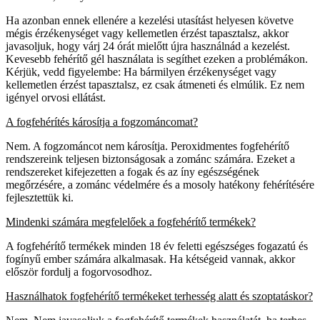
Ha azonban ennek ellenére a kezelési utasítást helyesen követve
mégis érzékenységet vagy kellemetlen érzést tapasztalsz, akkor
javasoljuk, hogy várj 24 órát mielőtt újra használnád a kezelést.
Kevesebb fehérítő gél használata is segíthet ezeken a problémákon.
Kérjük, vedd figyelembe: Ha bármilyen érzékenységet vagy
kellemetlen érzést tapasztalsz, ez csak átmeneti és elmúlik. Ez nem
igényel orvosi ellátást.
A fogfehérítés károsítja a fogzománcomat?
Nem. A fogzománcot nem károsítja. Peroxidmentes fogfehérítő
rendszereink teljesen biztonságosak a zománc számára. Ezeket a
rendszereket kifejezetten a fogak és az íny egészségének
megőrzésére, a zománc védelmére és a mosoly hatékony fehérítésére
fejlesztettük ki.
Mindenki számára megfelelőek a fogfehérítő termékek?
A fogfehérítő termékek minden 18 év feletti egészséges fogazatú és
fogínyű ember számára alkalmasak. Ha kétségeid vannak, akkor
először fordulj a fogorvosodhoz.
Használhatok fogfehérítő termékeket terhesség alatt és szoptatáskor?