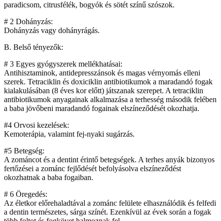
paradicsom, citrusfélék, bogyók és sötét színű szószok.
# 2 Dohányzás:
Dohányzás vagy dohányrágás.
B. Belső tényezők:
# 3 Egyes gyógyszerek mellékhatásai:
Antihisztaminok, antidepresszánsok és magas vérnyomás elleni
szerek. Tetraciklin és doxiciklin antibiotikumok a maradandó fogak
kialakulásában (8 éves kor előtt) játszanak szerepet. A tetraciklin
antibiotikumok anyagainak alkalmazása a terhesség második felében
a baba jövőbeni maradandó fogainak elszíneződését okozhatja.
#4 Orvosi kezelések:
Kemoterápia, valamint fej-nyaki sugárzás.
#5 Betegség:
A zománcot és a dentint érintő betegségek. A terhes anyák bizonyos
fertőzései a zománc fejlődését befolyásolva elszíneződést
okozhatnak a baba fogaiban.
# 6 Öregedés:
Az életkor előrehaladtával a zománc felülete elhasználódik és felfedi
a dentin természetes, sárga színét. Ezenkívül az évek során a fogak
több foltot és fogkövet halmoznak fel.