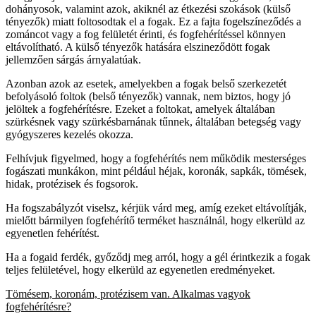
dohányosok, valamint azok, akiknél az étkezési szokások (külső
tényezők) miatt foltosodtak el a fogak. Ez a fajta fogelszíneződés a
zománcot vagy a fog felületét érinti, és fogfehérítéssel könnyen
eltávolítható. A külső tényezők hatására elszineződött fogak
jellemzően sárgás árnyalatúak.
Azonban azok az esetek, amelyekben a fogak belső szerkezetét
befolyásoló foltok (belső tényezők) vannak, nem biztos, hogy jó
jelöltek a fogfehérítésre. Ezeket a foltokat, amelyek általában
szürkésnek vagy szürkésbarnának tűnnek, általában betegség vagy
gyógyszeres kezelés okozza.
Felhívjuk figyelmed, hogy a fogfehérítés nem működik mesterséges
fogászati ​​munkákon, mint például héjak, koronák, sapkák, tömések,
hidak, protézisek és fogsorok.
Ha fogszabályzót viselsz, kérjük várd meg, amíg ezeket eltávolítják,
mielőtt bármilyen fogfehérítő terméket használnál, hogy elkerüld az
egyenetlen fehérítést.
Ha a fogaid ferdék, győződj meg arról, hogy a gél érintkezik a fogak
teljes felületével, hogy elkerüld az egyenetlen eredményeket.
Tömésem, koronám, protézisem van. Alkalmas vagyok
fogfehérítésre?