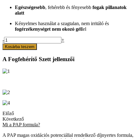
Egészségesebb
, fehérebb és fényesebb
fogak pillanatok
alatt
Kényelmes használat a szagtalan, nem irritáló és
fogérzékenységet nem okozó gél
lel
BreathtakingSmile
-
+
Fogfehérítő
Kosárba teszem
Szett
20
A Fogfehérítő Szett jellemzői
Alkalomra
mennyiség
Előző
Következő
Mi a PAP formula?
A PAP magas oxidációs potenciállal rendelkező díjnyertes formula,