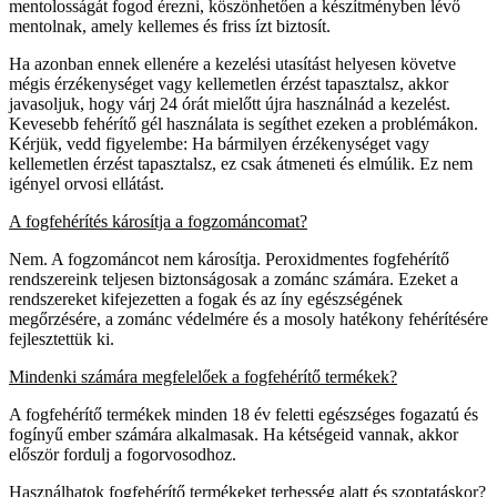
mentolosságát fogod érezni, köszönhetően a készítményben lévő
mentolnak, amely kellemes és friss ízt biztosít.
Ha azonban ennek ellenére a kezelési utasítást helyesen követve
mégis érzékenységet vagy kellemetlen érzést tapasztalsz, akkor
javasoljuk, hogy várj 24 órát mielőtt újra használnád a kezelést.
Kevesebb fehérítő gél használata is segíthet ezeken a problémákon.
Kérjük, vedd figyelembe: Ha bármilyen érzékenységet vagy
kellemetlen érzést tapasztalsz, ez csak átmeneti és elmúlik. Ez nem
igényel orvosi ellátást.
A fogfehérítés károsítja a fogzománcomat?
Nem. A fogzománcot nem károsítja. Peroxidmentes fogfehérítő
rendszereink teljesen biztonságosak a zománc számára. Ezeket a
rendszereket kifejezetten a fogak és az íny egészségének
megőrzésére, a zománc védelmére és a mosoly hatékony fehérítésére
fejlesztettük ki.
Mindenki számára megfelelőek a fogfehérítő termékek?
A fogfehérítő termékek minden 18 év feletti egészséges fogazatú és
fogínyű ember számára alkalmasak. Ha kétségeid vannak, akkor
először fordulj a fogorvosodhoz.
Használhatok fogfehérítő termékeket terhesség alatt és szoptatáskor?