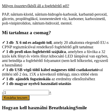
Milyen összetevőkből áll a fogfehérítő gél?
PAP, nátrium-klorid, nátrium-hidrogén-karbonát, karbamid-peroxid,
glicerin, propilénglikol, ionmentesített víz, karbomer, karboximetil,
poli-vinipirrolidon, nátrium-hidroxid, mentol.
Mi tartalmaz a csomag?
✓
3 db X 6 ml-es adagoló toll
, amely 20 alkalomra elegendő EU-s
CPNP regisztrációval rendelkező fogfehérítő gélt tartalmaz
✓
1 db profi okos fogfehérítő szájtálca
, amelyben a fúvóka a 32
izzós kék fényt és vörös fényt kibocsátó LED lámpával van egyben,
ami beindítja a fogfehérítő folyamatot (nem kell hőkezelni, egyszerű
a használata)
✓
1 db
USB végű töltő kábel mágneses töltő csatlakoztató
val
(töltési idő 2 óra, 15X a következő töltésig), nincs többé elem
✓
1 db ajándék fogszínskála
az eredmény ellenőrzéséhez
✓
1 db magyar nyelvű használati utasítás
BreathtakingSmile
-
+
Fogfehérítő
Kosárba teszem
Szett
20
Hogyan kell használni BreathtakingSmile
Alkalomra