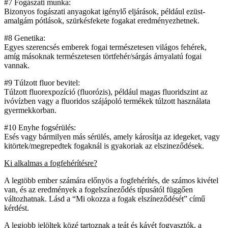
#7 Fogászati munka:
Bizonyos fogászati anyagokat igénylő eljárások, például ezüst-
amalgám pótlások, szürkésfekete fogakat eredményezhetnek.
#8 Genetika:
Egyes szerencsés emberek fogai természetesen világos fehérek,
amíg másoknak természetesen törtfehér/sárgás árnyalatú fogai
vannak.
#9 Túlzott fluor bevitel:
Túlzott fluorexpozíció (fluorózis), például magas fluoridszint az
ivóvízben vagy a fluoridos szájápoló termékek túlzott használata
gyermekkorban.
#10 Enyhe fogsérülés:
Esés vagy bármilyen más sérülés, amely károsítja az idegeket, vagy
kitörtek/megrepedtek fogaknál is gyakoriak az elszineződések.
Ki alkalmas a fogfehérítésre?
A legtöbb ember számára előnyös a fogfehérítés, de számos kivétel
van, és az eredmények a fogelszíneződés típusától függően
változhatnak. Lásd a “Mi okozza a fogak elszíneződését” című
kérdést.
A legjobb jelöltek közé tartoznak a teát és kávét fogyasztók, a