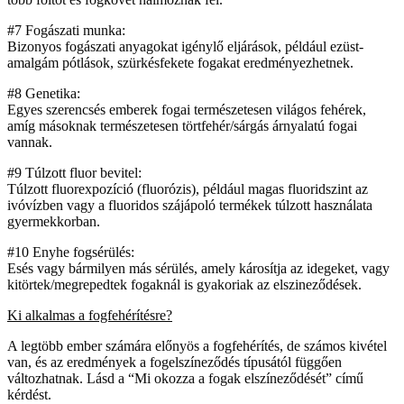
#7 Fogászati munka:
Bizonyos fogászati anyagokat igénylő eljárások, például ezüst-
amalgám pótlások, szürkésfekete fogakat eredményezhetnek.
#8 Genetika:
Egyes szerencsés emberek fogai természetesen világos fehérek,
amíg másoknak természetesen törtfehér/sárgás árnyalatú fogai
vannak.
#9 Túlzott fluor bevitel:
Túlzott fluorexpozíció (fluorózis), például magas fluoridszint az
ivóvízben vagy a fluoridos szájápoló termékek túlzott használata
gyermekkorban.
#10 Enyhe fogsérülés:
Esés vagy bármilyen más sérülés, amely károsítja az idegeket, vagy
kitörtek/megrepedtek fogaknál is gyakoriak az elszineződések.
Ki alkalmas a fogfehérítésre?
A legtöbb ember számára előnyös a fogfehérítés, de számos kivétel
van, és az eredmények a fogelszíneződés típusától függően
változhatnak. Lásd a “Mi okozza a fogak elszíneződését” című
kérdést.