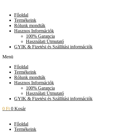
Skip
to
Főoldal
content
Termékeink
Rólunk mondták
Hasznos Információk
100% Garancia
Használati Útmutató
GYIK & Fizetési és Szállítási információk
Menü
Főoldal
Termékeink
Rólunk mondták
Hasznos Információk
100% Garancia
Használati Útmutató
GYIK & Fizetési és Szállítási információk
0
Ft
0
Kosár
Főoldal
Termékeink