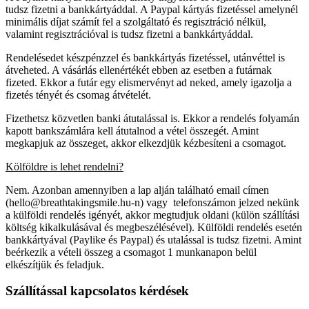
tudsz fizetni a bankkártyáddal. A Paypal kártyás fizetéssel amelynél
minimális díjat számít fel a szolgáltató és regisztráció nélkül,
valamint regisztrációval is tudsz fizetni a bankkártyáddal.
Rendelésedet készpénzzel és bankkártyás fizetéssel, utánvéttel is
átveheted. A vásárlás ellenértékét ebben az esetben a futárnak
fizeted. Ekkor a futár egy elismervényt ad neked, amely igazolja a
fizetés tényét és csomag átvételét.
Fizethetsz közvetlen banki átutalással is. Ekkor a rendelés folyamán
kapott bankszámlára kell átutalnod a vétel összegét. Amint
megkapjuk az összeget, akkor elkezdjük kézbesíteni a csomagot.
Kölföldre is lehet rendelni?
Nem. Azonban amennyiben a lap alján található email címen
(hello@breathtakingsmile.hu-n) vagy telefonszámon jelzed nekünk
a külföldi rendelés igényét, akkor megtudjuk oldani (külön szállítási
költség kikalkulásával és megbeszélésével). Külföldi rendelés esetén
bankkártyával (Paylike és Paypal) és utalással is tudsz fizetni. Amint
beérkezik a vételi összeg a csomagot 1 munkanapon belül
elkészítjük és feladjuk.
Szállítással kapcsolatos kérdések