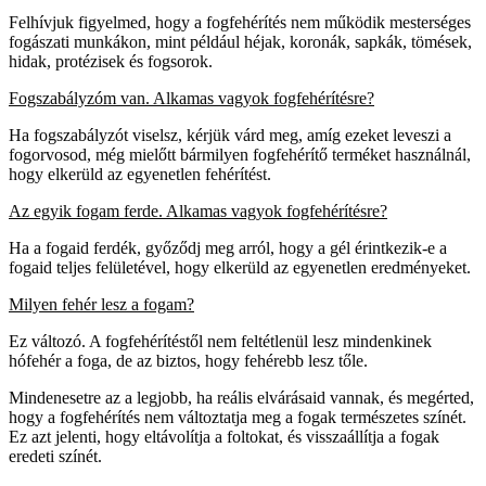
Felhívjuk figyelmed, hogy a fogfehérítés nem működik mesterséges
fogászati munkákon, mint például héjak, koronák, sapkák, tömések,
hidak, protézisek és fogsorok.
Fogszabályzóm van. Alkamas vagyok fogfehérítésre?
Ha fogszabályzót viselsz, kérjük várd meg, amíg ezeket leveszi a
fogorvosod, még mielőtt bármilyen fogfehérítő terméket használnál,
hogy elkerüld az egyenetlen fehérítést.
Az egyik fogam ferde. Alkamas vagyok fogfehérítésre?
Ha a fogaid ferdék, győződj meg arról, hogy a gél érintkezik-e a
fogaid teljes felületével, hogy elkerüld az egyenetlen eredményeket.
Milyen fehér lesz a fogam?
Ez változó. A fogfehérítéstől nem feltétlenül lesz mindenkinek
hófehér a foga, de az biztos, hogy fehérebb lesz tőle.
Mindenesetre az a legjobb, ha reális elvárásaid vannak, és megérted,
hogy a fogfehérítés nem változtatja meg a fogak természetes színét.
Ez azt jelenti, hogy eltávolítja a foltokat, és visszaállítja a fogak
eredeti színét.