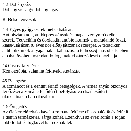
# 2 Dohányzás:
Dohányzás vagy dohányrágás.
B. Belső tényezők:
# 3 Egyes gyógyszerek mellékhatásai:
Antihisztaminok, antidepresszánsok és magas vérnyomás elleni
szerek. Tetraciklin és doxiciklin antibiotikumok a maradandó fogak
kialakulásában (8 éves kor előtt) játszanak szerepet. A tetraciklin
antibiotikumok anyagainak alkalmazása a terhesség második felében
a baba jövőbeni maradandó fogainak elszíneződését okozhatja.
#4 Orvosi kezelések:
Kemoterápia, valamint fej-nyaki sugárzás.
#5 Betegség:
A zománcot és a dentint érintő betegségek. A terhes anyák bizonyos
fertőzései a zománc fejlődését befolyásolva elszíneződést
okozhatnak a baba fogaiban.
# 6 Öregedés:
Az életkor előrehaladtával a zománc felülete elhasználódik és felfedi
a dentin természetes, sárga színét. Ezenkívül az évek során a fogak
több foltot és fogkövet halmoznak fel.