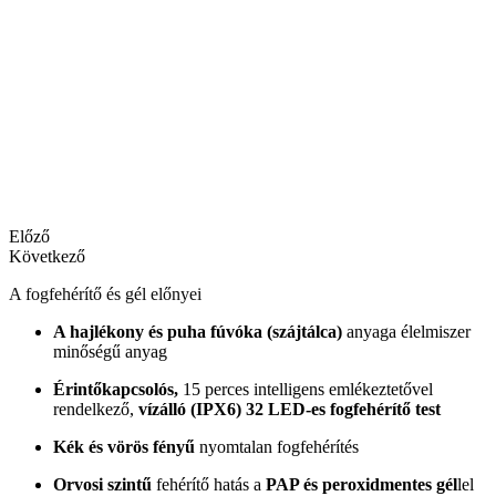
Előző
Következő
A fogfehérítő és gél előnyei
A hajlékony és puha fúvóka (szájtálca)
anyaga élelmiszer
minőségű anyag
Érintőkapcsolós,
15 perces intelligens emlékeztetővel
rendelkező,
vízálló (IPX6) 32 LED-es fogfehérítő test
Kék és vörös fényű
nyomtalan fogfehérítés
Orvosi szintű
fehérítő hatás a
PAP és peroxidmentes gél
lel