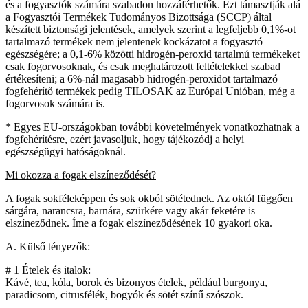
és a fogyasztók számára szabadon hozzáférhetők. Ezt támasztják alá
a Fogyasztói Termékek Tudományos Bizottsága (SCCP) által
készített biztonsági jelentések, amelyek szerint a legfeljebb 0,1%-ot
tartalmazó termékek nem jelentenek kockázatot a fogyasztó
egészségére; a 0,1-6% közötti hidrogén-peroxid tartalmú termékeket
csak fogorvosoknak, és csak meghatározott feltételekkel szabad
értékesíteni; a 6%-nál magasabb hidrogén-peroxidot tartalmazó
fogfehérítő termékek pedig TILOSAK az Európai Unióban, még a
fogorvosok számára is.
* Egyes EU-országokban további követelmények vonatkozhatnak a
fogfehérítésre, ezért javasoljuk, hogy tájékozódj a helyi
egészségügyi hatóságoknál.
Mi okozza a fogak elszíneződését?
A fogak sokféleképpen és sok okból sötétednek. Az októl függően
sárgára, narancsra, barnára, szürkére vagy akár feketére is
elszíneződnek. Íme a fogak elszíneződésének 10 gyakori oka.
A. Külső tényezők:
# 1 Ételek és italok:
Kávé, tea, kóla, borok és bizonyos ételek, például burgonya,
paradicsom, citrusfélék, bogyók és sötét színű szószok.