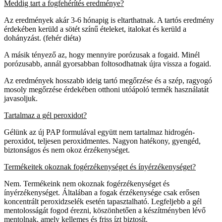
Meddig tart a fogfehérítés eredménye?
Az eredmények akár 3-6 hónapig is eltarthatnak. A tartós eredmény
érdekében kerüld a sötét színű ételeket, italokat és kerüld a
dohányzást. (fehér diéta)
A másik tényező az, hogy mennyire porózusak a fogaid. Minél
porózusabb, annál gyorsabban foltosodhatnak újra vissza a fogaid.
Az eredmények hosszabb ideig tartó megőrzése és a szép, ragyogó
mosoly megőrzése érdekében otthoni utóápoló termék használatát
javasoljuk.
Tartalmaz a gél peroxidot?
Gélünk az új PAP formulával együtt nem tartalmaz hidrogén-
peroxidot, teljesen peroxidmentes. Nagyon hatékony, gyengéd,
biztonságos és nem okoz érzékenységet.
Termékeitek okoznak fogérzékenységet és ínyérzékenységet?
Nem. Termékeink nem okoznak fogérzékenységet és
ínyérzékenységet. Általában a fogak érzékenysége csak erősen
koncentrált peroxidzselék esetén tapasztalható. Legfeljebb a gél
mentolosságát fogod érezni, köszönhetően a készítményben lévő
mentolnak, amely kellemes és friss ízt biztosít.