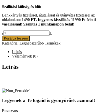
Szállítási költség és idő:
Bankkártyás fizetéssel, átutalással és utánvétes fizetéssel az
oldalunkon:
1490 FT.
Ingyenes kiszállítás 11990 Ft feletti
vásárlásnál! Szállítás 1 munkanapon belül!
BreathtakingSmile
-
+
Fogfehérítő
Kosárba teszem
Szett
Kategória:
Legnépszerűbb Termékek
20
Alkalomra
Leírás
mennyiség
Vélemények (0)
Leírás
Legyenek a Te fogaid is gyönyörűek azonnal!
Fogorvos