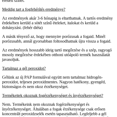
eredeti színét.
Meddig tart a fogfehérítés eredménye?
Az eredmények akár 3-6 hónapig is eltarthatnak. A tartós eredmény
érdekében kerüld a sötét színű ételeket, italokat és kerüld a
dohányzást. (fehér diéta)
A másik tényező az, hogy mennyire porózusak a fogaid. Minél
porózusabb, annál gyorsabban foltosodhatnak újra vissza a fogaid.
Az eredmények hosszabb ideig tartó megőrzése és a szép, ragyogó
mosoly megőrzése érdekében otthoni utóápoló termék használatát
javasoljuk.
Tartalmaz a gél peroxidot?
Gélünk az új PAP formulával együtt nem tartalmaz hidrogén-
peroxidot, teljesen peroxidmentes. Nagyon hatékony, gyengéd,
biztonságos és nem okoz érzékenységet.
Termékeitek okoznak fogérzékenységet és ínyérzékenységet?
Nem. Termékeink nem okoznak fogérzékenységet és
ínyérzékenységet. Általában a fogak érzékenysége csak erősen
koncentrált peroxidzselék esetén tapasztalható. Legfeljebb a gél