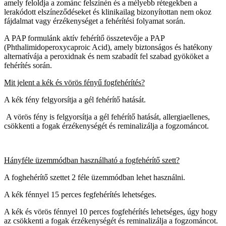
amely feloldja a zománc felszínén és a mélyebb rétegekben a
lerakódott elszíneződéseket és klinikailag bizonyítottan nem okoz
fájdalmat vagy érzékenységet a fehérítési folyamat során.
A PAP formulánk aktív fehérítő összetevője a PAP
(Phthalimidoperoxycaproic Acid), amely biztonságos és hatékony
alternatívája a peroxidnak és nem szabadít fel szabad gyököket a
fehérítés során.
Mit jelent a kék és vörös fényű fogfehérítés?
A kék fény felgyorsítja a gél fehérítő hatását.
A vörös fény is felgyorsítja a gél fehérítő hatását, allergiaellenes,
csökkenti a fogak érzékenységét és reminalizálja a fogzománcot.
Hányféle üzemmódban használható a fogfehérítő szett?
A foghehérítő szettet 2 féle üzemmódban lehet használni.
A kék fénnyel 15 perces fegfehérítés lehetséges.
A kék és vörös fénnyel 10 perces fogfehérítés lehetséges, úgy hogy
az csökkenti a fogak érzékenységét és reminalizálja a fogzománcot.