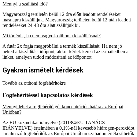
Mennyi a szállítási idő?
Magyarország területén belül 12 óra előtt leadott rendeléseket
másnapra kiszállítjuk. Magyarország területén belül 12 után leadott
rendeléseket 24-48 óra alatt szállítjuk ki.
Mi történik, ha nem vagyok otthon a kiszállításnál?
A futár 2x fogja megpróbálni a termék kiszállítását. Ha nem jó
neked a kiszállítási időpont, akkor kérlek keresd az e-mailedben a
linket, amelyen tudod módosítani az időpontot.
Gyakran ismételt kérdések
Tovább az otthoni fogfehérítőkre
Fogfehérítéssel kapcsolatos kérdések
Mennyi lehet a fogfehérítő gél koncentrációs határa az Európai
Unióban?
Az EU kozmetikai irányelve (2011/84/EU TANÁCS
IRÁNYELVE) értelmében a 0,1%-nál kevesebb hidrogén-peroxidot
tartalmazó fogfehérítők az Európai Unióban szabadon értékesíthetők