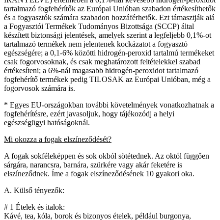
tartalmazó fogfehérítők az Európai Unióban szabadon értékesíthetők
és a fogyasztók számára szabadon hozzáférhetők. Ezt támasztják alá
a Fogyasztói Termékek Tudományos Bizottsága (SCCP) által
készített biztonsági jelentések, amelyek szerint a legfeljebb 0,1%-ot
tartalmazó termékek nem jelentenek kockázatot a fogyasztó
egészségére; a 0,1-6% közötti hidrogén-peroxid tartalmú termékeket
csak fogorvosoknak, és csak meghatározott feltételekkel szabad
értékesíteni; a 6%-nál magasabb hidrogén-peroxidot tartalmazó
fogfehérítő termékek pedig TILOSAK az Európai Unióban, még a
fogorvosok számára is.
* Egyes EU-országokban további követelmények vonatkozhatnak a
fogfehérítésre, ezért javasoljuk, hogy tájékozódj a helyi
egészségügyi hatóságoknál.
Mi okozza a fogak elszíneződését?
A fogak sokféleképpen és sok okból sötétednek. Az októl függően
sárgára, narancsra, barnára, szürkére vagy akár feketére is
elszíneződnek. Íme a fogak elszíneződésének 10 gyakori oka.
A. Külső tényezők:
# 1 Ételek és italok:
Kávé, tea, kóla, borok és bizonyos ételek, például burgonya,