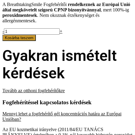
A BreathtakingSmile Fogfehérítői
rendelkeznek az Európai Unió
által megkövetelt szigorú CPNP bizonyítvánnyal
, mert 100%-ig
peroxidmentesek
. Nem okoznak érzékenységet és
allergénmentesek.
BreathtakingSmile
-
+
Fogfehérítő
Kosárba teszem
Szett
20
Gyakran ismételt
Alkalomra
mennyiség
kérdések
Tovább az otthoni fogfehérítőkre
Fogfehérítéssel kapcsolatos kérdések
Mennyi lehet a fogfehérítő gél koncentrációs határa az Európai
Unióban?
Az EU kozmetikai irányelve (2011/84/EU TANÁCS
IRÁNYELVE) értelmében a 0,1%-nál kevesebb hidrogén-peroxidot