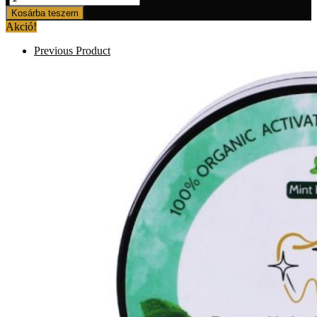
Fogfehérítő
Kosárba teszem
Szett
Akció!
20
Alkalomra
Previous Product
mennyiség