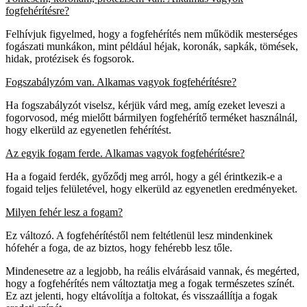
fogfehérítésre?
Felhívjuk figyelmed, hogy a fogfehérítés nem működik mesterséges
fogászati munkákon, mint például héjak, koronák, sapkák, tömések,
hidak, protézisek és fogsorok.
Fogszabályzóm van. Alkamas vagyok fogfehérítésre?
Ha fogszabályzót viselsz, kérjük várd meg, amíg ezeket leveszi a
fogorvosod, még mielőtt bármilyen fogfehérítő terméket használnál,
hogy elkerüld az egyenetlen fehérítést.
Az egyik fogam ferde. Alkamas vagyok fogfehérítésre?
Ha a fogaid ferdék, győződj meg arról, hogy a gél érintkezik-e a
fogaid teljes felületével, hogy elkerüld az egyenetlen eredményeket.
Milyen fehér lesz a fogam?
Ez változó. A fogfehérítéstől nem feltétlenül lesz mindenkinek
hófehér a foga, de az biztos, hogy fehérebb lesz tőle.
Mindenesetre az a legjobb, ha reális elvárásaid vannak, és megérted,
hogy a fogfehérítés nem változtatja meg a fogak természetes színét.
Ez azt jelenti, hogy eltávolítja a foltokat, és visszaállítja a fogak