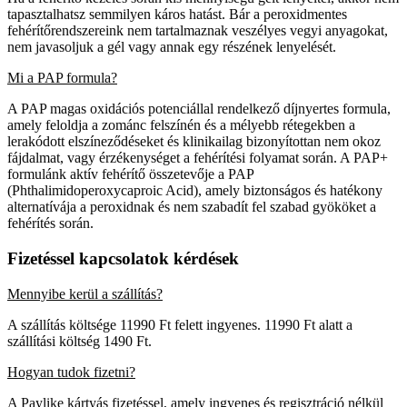
tapasztalhatsz semmilyen káros hatást. Bár a peroxidmentes
fehérítőrendszereink nem tartalmaznak veszélyes vegyi anyagokat,
nem javasoljuk a gél vagy annak egy részének lenyelését.
Mi a PAP formula?
A PAP magas oxidációs potenciállal rendelkező díjnyertes formula,
amely feloldja a zománc felszínén és a mélyebb rétegekben a
lerakódott elszíneződéseket és klinikailag bizonyítottan nem okoz
fájdalmat, vagy érzékenységet a fehérítési folyamat során. A PAP+
formulánk aktív fehérítő összetevője a PAP
(Phthalimidoperoxycaproic Acid), amely biztonságos és hatékony
alternatívája a peroxidnak és nem szabadít fel szabad gyököket a
fehérítés során.
Fizetéssel kapcsolatok kérdések
Mennyibe kerül a szállítás?
A szállítás költsége 11990 Ft felett ingyenes. 11990 Ft alatt a
szállítási költség 1490 Ft.
Hogyan tudok fizetni?
A Paylike kártyás fizetéssel, amely ingyenes és regisztráció nélkül