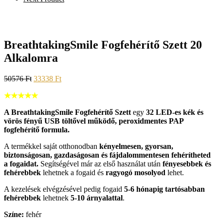
BreathtakingSmile Fogfehérítő Szett 20
Alkalomra
50576
Ft
33338
Ft
★★★★★
A BreathtakingSmile Fogfehérítő Szett
egy
32 LED-es kék és
vörös fényű USB töltővel működő, peroxidmentes PAP
fogfehérítő formula.
A termékkel saját otthonodban
kényelmesen, gyorsan,
biztonságosan, gazdaságosan és fájdalommentesen fehérítheted
a fogaidat.
Segítségével már az első használat után
fényesebbek és
fehérebbek
lehetnek a fogaid és
ragyogó mosolyod
lehet.
A kezelések elvégzésével pedig fogaid
5-6 hónapig tartósabban
fehérebbek
lehetnek
5-10 árnyalattal
.
Színe:
fehér