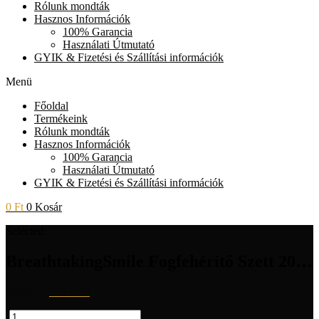
Rólunk mondták
Hasznos Információk
100% Garancia
Használati Útmutató
GYIK & Fizetési és Szállítási információk
Menü
Főoldal
Termékeink
Rólunk mondták
Hasznos Információk
100% Garancia
Használati Útmutató
GYIK & Fizetési és Szállítási információk
0
Ft
0
Kosár
Selected:
BreathtakingSmile Fogfehérítő Szett 20…
50576
Ft
33338
Ft
BreathtakingSmile
-
+