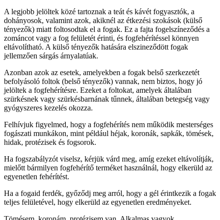
A legjobb jelöltek közé tartoznak a teát és kávét fogyasztók, a
dohányosok, valamint azok, akiknél az étkezési szokások (külső
tényezők) miatt foltosodtak el a fogak. Ez a fajta fogelszíneződés a
zománcot vagy a fog felületét érinti, és fogfehérítéssel könnyen
eltávolítható. A külső tényezők hatására elszineződött fogak
jellemzően sárgás árnyalatúak.
Azonban azok az esetek, amelyekben a fogak belső szerkezetét
befolyásoló foltok (belső tényezők) vannak, nem biztos, hogy jó
jelöltek a fogfehérítésre. Ezeket a foltokat, amelyek általában
szürkésnek vagy szürkésbarnának tűnnek, általában betegség vagy
gyógyszeres kezelés okozza.
Felhívjuk figyelmed, hogy a fogfehérítés nem működik mesterséges
fogászati ​​munkákon, mint például héjak, koronák, sapkák, tömések,
hidak, protézisek és fogsorok.
Ha fogszabályzót viselsz, kérjük várd meg, amíg ezeket eltávolítják,
mielőtt bármilyen fogfehérítő terméket használnál, hogy elkerüld az
egyenetlen fehérítést.
Ha a fogaid ferdék, győződj meg arról, hogy a gél érintkezik a fogak
teljes felületével, hogy elkerüld az egyenetlen eredményeket.
Tömésem, koronám, protézisem van. Alkalmas vagyok