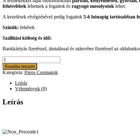
A termékekkel saját otthonotokban
párban, kényelmesen, gyorsan, b
fehérebbek
lehetnek a fogaitok és
ragyogó mosolyotok
lehet.
A kezelések elvégzésével pedig fogaitok
5-6 hónapig tartósabban f
Színük:
fehérek
Szállítási költség és idő:
Bankkártyás fizetéssel, átutalással és utánvétes fizetéssel az oldalunk
BreathtakingSmile
Páros
Kosárba teszem
Fogfehérítő
Kategória:
Páros Csomagok
Szett
2
Leírás
x
Vélemények (0)
10
Alkalomra
Leírás
mennyiség