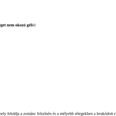
éget nem okozó gél
lel
ely feloldja a zománc felszínén és a mélyebb rétegekben a lerakódott e