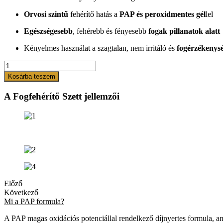
Orvosi szintű
fehérítő hatás a
PAP és peroxidmentes gél
lel
Egészségesebb
, fehérebb és fényesebb
fogak pillanatok alatt
Kényelmes használat a szagtalan, nem irritáló és
fogérzékenys
BreathtakingSmile
Páros
Kosárba teszem
Fogfehérítő
Szett
A Fogfehérítő Szett jellemzői
2
x
10
Alkalomra
mennyiség
Előző
Következő
Mi a PAP formula?
A PAP magas oxidációs potenciállal rendelkező díjnyertes formula, am