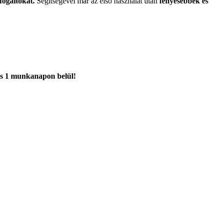
fogaitokat.
Segítségével már az első használat után
fényesebbek és
ítás 1 munkanapon belül!