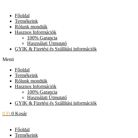
Skip
to
Főoldal
content
Termékeink
Rólunk mondták
Hasznos Információk
100% Garancia
Használati Útmutató
GYIK & Fizetési és Szállítási információk
Menü
Főoldal
Termékeink
Rólunk mondták
Hasznos Információk
100% Garancia
Használati Útmutató
GYIK & Fizetési és Szállítási információk
0
Ft
0
Kosár
Főoldal
Termékeink