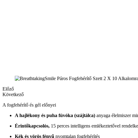
Előző
Következő
A fogfehérítő és gél előnyei
A hajlékony és puha fúvóka (szájtálca)
anyaga élelmiszer m
Érintőkapcsolós,
15 perces intelligens emlékeztetővel rendelk
Kék és vörös fényű
nyomtalan fogfehérítés