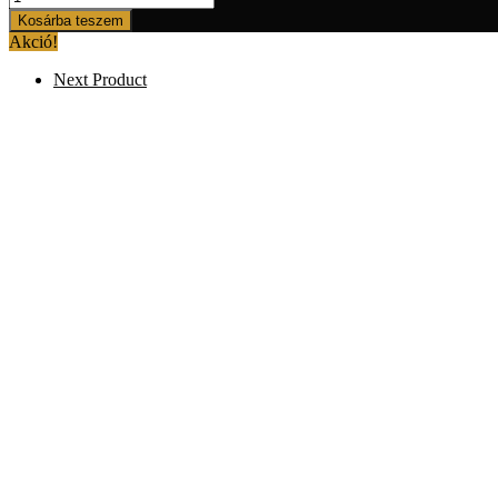
Páros
Kosárba teszem
Fogfehérítő
Akció!
Szett
2
Next Product
x
10
Alkalomra
mennyiség