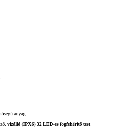
inőségű anyag
ező,
vízálló (IPX6) 32 LED-es fogfehérítő test