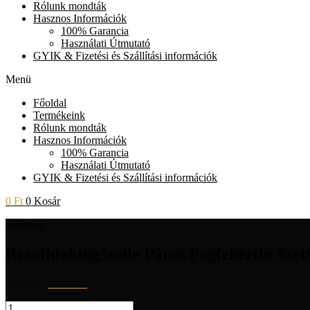
Rólunk mondták
Hasznos Információk
100% Garancia
Használati Útmutató
GYIK & Fizetési és Szállítási információk
Menü
Főoldal
Termékeink
Rólunk mondták
Hasznos Információk
100% Garancia
Használati Útmutató
GYIK & Fizetési és Szállítási információk
0
Ft
0
Kosár
Selected:
BreathtakingSmile Páros Fogfehérítő Sze
65975
Ft
43543
Ft
BreathtakingSmile