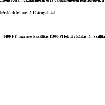
iztonságosan, gazdaságosan és fájdalommentesen fehéríthetitek a 
ehérebbek
lehetnek
5-10 árnyalattal
.
on:
1490 FT.
Ingyenes kiszállítás 11990 Ft feletti vásárlásnál! Száll